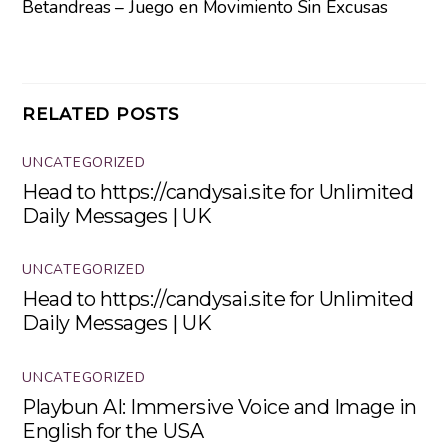
Betandreas – Juego en Movimiento Sin Excusas
RELATED POSTS
UNCATEGORIZED
Head to https://candysai.site for Unlimited
Daily Messages | UK
UNCATEGORIZED
Head to https://candysai.site for Unlimited
Daily Messages | UK
UNCATEGORIZED
Playbun AI: Immersive Voice and Image in
English for the USA