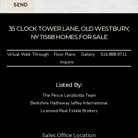
SEND
35 CLOCK TOWER LANE, OLD WESTBURY,
NY 11568 HOMES FOR SALE
Virtual Walk Through
Floor Plans
Gallery
516.888.9711
Inquire
Listed By:
The Pesce Lanzillotta Team
Berkshire Hathaway laffey International
Licensed Real Estate Brokers
Sales Office Location