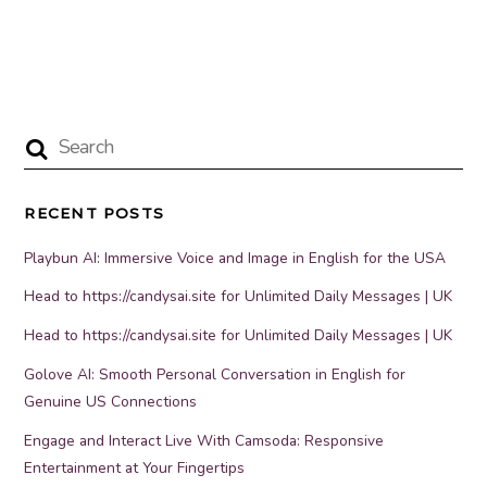
RECENT POSTS
Playbun AI: Immersive Voice and Image in English for the USA
Head to https://candysai.site for Unlimited Daily Messages | UK
Head to https://candysai.site for Unlimited Daily Messages | UK
Golove AI: Smooth Personal Conversation in English for
Genuine US Connections
Engage and Interact Live With Camsoda: Responsive
Entertainment at Your Fingertips