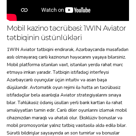
Mobil kazino təcrübəsi: 1WIN Aviator
tətbiqinin üstünlükləri
1WIN Aviator tətbiqini endirərək, Azərbaycanda məsafədən
asılı olmayaraq canlı kazinonun həyəcanını yaşaya bilərsiniz.
Mobil platforma istənilən vaxt, istənilən yerdə rahat mərc
etməyə imkan yaradır. Tətbiqin istifadəçi interfeysi
Azərbaycanlı oyunçular üçün intuitiv və asan başa
düşüləndir. Avtomatik oyun rejimi ilə hətta ən təcrübəsiz
istifadəçilər belə asanlıqla Aviator strategiyalarını sınaya
bilər. Təhlükəsiz ödəniş üsulları yerli bank kartları ilə rahat
əməliyyatları təmin edir. Canlı diler oyunlarını izləmək mobil
cihazınızdan maraqlı və əhatəli olur. Eksklüziv bonuslar və
mobil promosyonlar yalnız tətbiq vasitəsilə əldə edilə bilər.
Sürətli bildirişlər saysayında ən son turnirlər və bonuslar