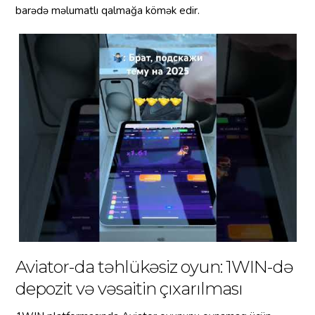
barədə məlumatlı qalmağa kömək edir.
Aviator-da təhlükəsiz oyun: 1WIN-də
depozit və vəsaitin çıxarılması