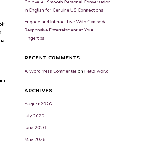
Golove AI: Smooth Personal Conversation
in English for Genuine US Connections
Engage and Interact Live With Camsoda:
bir
Responsive Entertainment at Your
ə
Fingertips
na
RECENT COMMENTS
A WordPress Commenter
on
Hello world!
nim
ARCHIVES
August 2026
July 2026
June 2026
May 2026