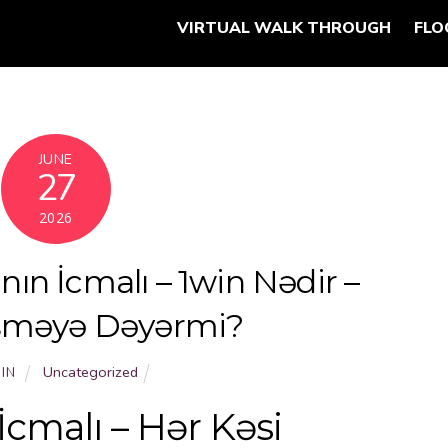
VIRTUAL WALK THROUGH
FLO
JUNE
27
2026
nın İcmalı – 1win Nədir –
şməyə Dəyərmi?
Uncategorized
IN
İcmalı – Hər Kəsi