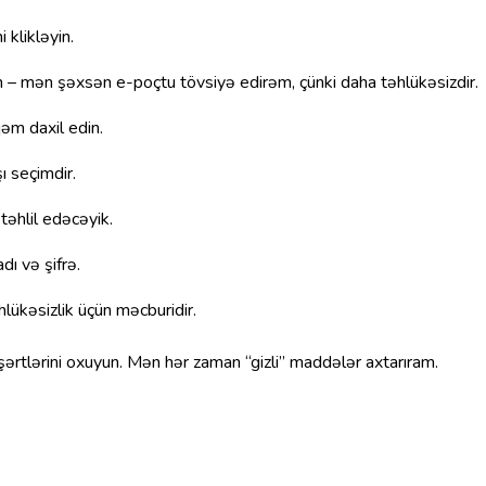
klikləyin.
n – mən şəxsən e-poçtu tövsiyə edirəm, çünki daha təhlükəsizdir.
qəm daxil edin.
 seçimdir.
təhlil edəcəyik.
dı və şifrə.
əhlükəsizlik üçün məcburidir.
tlərini oxuyun. Mən hər zaman “gizli” maddələr axtarıram.