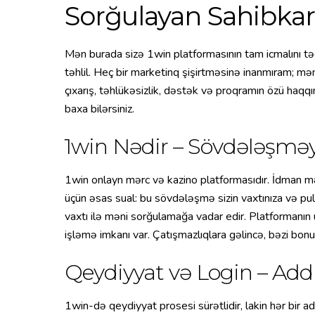
Sorğulayan Sahibkar
Mən burada sizə 1win platformasının tam icmalını tə
təhlil. Heç bir marketinq şişirtməsinə inanmıram; mən
çıxarış, təhlükəsizlik, dəstək və proqramın özü haqq
baxa bilərsiniz.
1win Nədir – Sövdələşmə
1win onlayn mərc və kazino platformasıdır. İdman mərc
üçün əsas sual: bu sövdələşmə sizin vaxtınıza və pu
vaxtı ilə məni sorğulamağa vadar edir. Platformanın
işləmə imkanı var. Çatışmazlıqlara gəlincə, bəzi bon
Qeydiyyat və Login – A
1win-də qeydiyyat prosesi sürətlidir, lakin hər bir ad