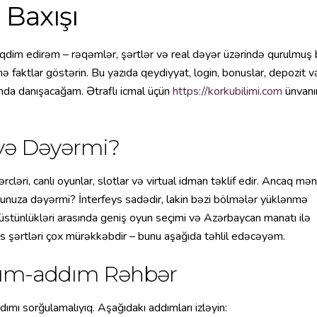
 Baxışı
qdim edirəm – rəqəmlər, şərtlər və real dəyər üzərində qurulmuş 
ə faktlar göstərin. Bu yazıda qeydiyyat, login, bonuslar, depozit v
ında danışacağam. Ətraflı icmal üçün
https://korkubilimi.com
ünvanı
yə Dəyərmi?
ləri, canlı oyunlar, slotlar və virtual idman təklif edir. Ancaq mə
lunuza dəyərmi? İnterfeys sadədir, lakin bəzi bölmələr yüklənmə
 üstünlükləri arasında geniş oyun seçimi və Azərbaycan manatı ilə
us şərtləri çox mürəkkəbdir – bunu aşağıda təhlil edəcəyəm.
ddım-addım Rəhbər
dımı sorğulamalıyıq. Aşağıdakı addımları izləyin: