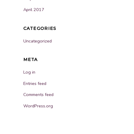
April 2017
CATEGORIES
Uncategorized
META
Log in
Entries feed
Comments feed
WordPress.org