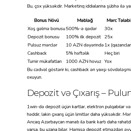
Bu, çox yüksəkdir. Marketinq iddialarına şübhə ilə y
Bonus Növü
Məbləğ
Mərc Tələbi
Xoş gəlmə bonusu
500%-ə qədər
30x
Depozit bonusu
100% ilk depozit
25x
Pulsuz mərclər
10 AZN dəyərində
1x (qazanclar
Cashback
5% həftəlik
Heç biri
Turnir mükafatları
1000 AZN hovuz
Yox
Bu cədvəl göstərir ki, cashback ən yaxşı sövdələşmə
oxuyun.
Depozit və Çıxarış – Pulu
1win-də depozit üçün kartlar, elektron pulqabılar 
həddir, lakin çıxarış üçün limitlər daha yüksəkdir. Mə
Ancaq Azərbaycan manatı ilə bank kartı daha rahatdır
varsa, bu uzana bilər. Həmişə depozit etməzdən əvvəl 