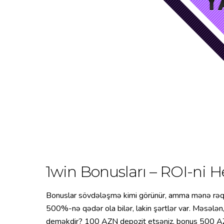
1win Bonusları – ROI-ni H
Bonuslar sövdələşmə kimi görünür, amma mənə rəqə
500%-nə qədər ola bilər, lakin şərtlər var. Məsələn
deməkdir? 100 AZN depozit etsəniz, bonus 500 A