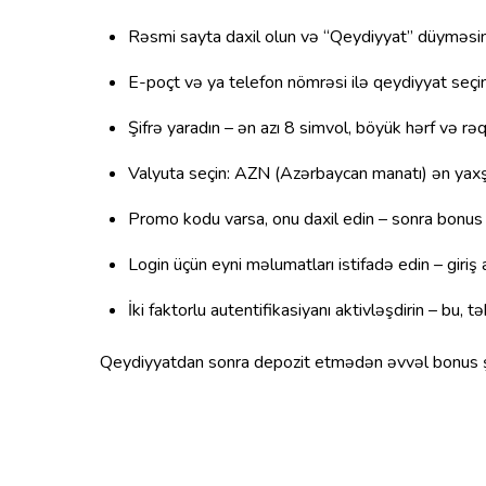
Rəsmi sayta daxil olun və “Qeydiyyat” düyməsini 
E-poçt və ya telefon nömrəsi ilə qeydiyyat seçi
Şifrə yaradın – ən azı 8 simvol, böyük hərf və rə
Valyuta seçin: AZN (Azərbaycan manatı) ən yaxşı
Promo kodu varsa, onu daxil edin – sonra bonus 
Login üçün eyni məlumatları istifadə edin – giriş a
İki faktorlu autentifikasiyanı aktivləşdirin – bu, t
Qeydiyyatdan sonra depozit etmədən əvvəl bonus şər