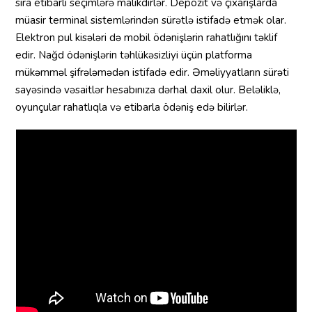
sıra etibarlı seçimlərə malikdirlər. Depozit və çıxarışlarda
müasir terminal sistemlərindən sürətlə istifadə etmək olar.
Elektron pul kisələri də mobil ödənişlərin rahatlığını təklif
edir. Nağd ödənişlərin təhlükəsizliyi üçün platforma
mükəmməl şifrələmədən istifadə edir. Əməliyyatların sürəti
sayəsində vəsaitlər hesabınıza dərhal daxil olur. Beləliklə,
oyunçular rahatlıqla və etibarla ödəniş edə bilirlər.