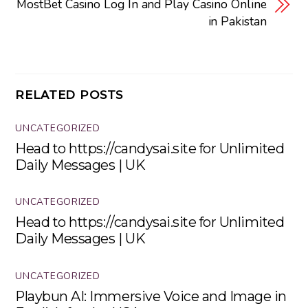
MostBet Casino Log In and Play Casino Online
in Pakistan
RELATED POSTS
UNCATEGORIZED
Head to https://candysai.site for Unlimited
Daily Messages | UK
UNCATEGORIZED
Head to https://candysai.site for Unlimited
Daily Messages | UK
UNCATEGORIZED
Playbun AI: Immersive Voice and Image in