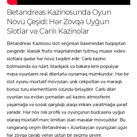
Betandreas Kazinosunda Oyun
Növü Çeşidi: Hər Zövqə Uyğun
Slotlar və Canlı Kazinolar
Betandreas Kazinosu slot seçimləri baxımından həqiqətən
zəngindir, klassik fruito maşınlarından tutmuş müasir video
slotlara qədər hər növü təqdim edir. Canlı kazino
bölməsində isə rulet, blackjack və bakara kimi populyar
masa oyunlarını real dilerlərlə oynamaq mümkündür. Hər bir
slot oyunu müxtəlif mövzuları, unik cekpotları və maraqlı
bonus turu elementlərini özündə birləşdirir. Canlı diler
oyunları isə evdən çıxmadan əsl kazino atmosferini
yaşamağa və sosial qarşılıqlı əlaqə imkanı yaratmağa şərait
yaradır. Hər növ risk profili və oyunçunun büdcəsinə uyğun
olaraq müxtəlif mərc limitləri olan masalar mövcuddur. Bu
rəngarəng seçim Betandreas-ı Azərbaycan oyunçuları üçün
hər zövqə cavab verən üstün bir seçimə çevirir.