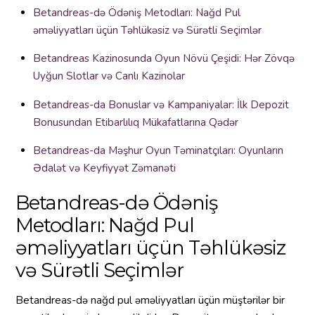
Betandreas-də Ödəniş Metodları: Nağd Pul
əməliyyatları üçün Təhlükəsiz və Sürətli Seçimlər
Betandreas Kazinosunda Oyun Növü Çeşidi: Hər Zövqə
Uyğun Slotlar və Canlı Kazinolar
Betandreas-da Bonuslar və Kampaniyalar: İlk Depozit
Bonusundan Etibarlılıq Mükafatlarına Qədər
Betandreas-da Məşhur Oyun Təminatçıları: Oyunların
Ədalət və Keyfiyyət Zəmanəti
Betandreas-də Ödəniş
Metodları: Nağd Pul
əməliyyatları üçün Təhlükəsiz
və Sürətli Seçimlər
Betandreas-də nağd pul əməliyyatları üçün müştərilər bir