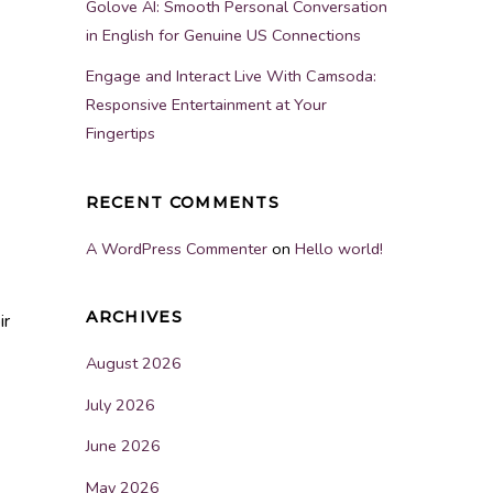
Golove AI: Smooth Personal Conversation
in English for Genuine US Connections
Engage and Interact Live With Camsoda:
Responsive Entertainment at Your
Fingertips
RECENT COMMENTS
A WordPress Commenter
on
Hello world!
ARCHIVES
ir
August 2026
July 2026
June 2026
May 2026