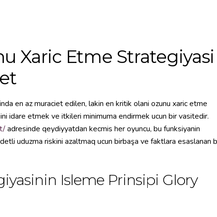
u Xaric Etme Strategiyasi
yet
nda en az muraciet edilen, lakin en kritik olani ozunu xaric etme
i idare etmek ve itkileri minimuma endirmek ucun bir vasitedir.
t/
adresinde qeydiyyatdan kecmis her oyuncu, bu funksiyanin
ddetli uduzma riskini azaltmaq ucun birbaşa ve faktlara esaslanan b
yasinin Isleme Prinsipi Glory