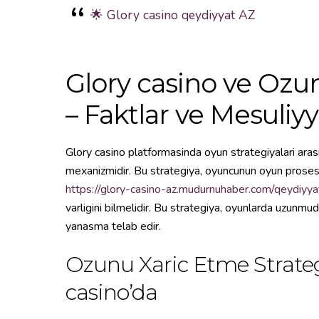
🌟 Glory casino qeydiyyat AZ
Glory casino ve Ozun
– Faktlar ve Mesuliy
Glory casino platformasinda oyun strategiyalari arasi
mexanizmidir. Bu strategiya, oyuncunun oyun prosesin
https://glory-casino-az.mudurnuhaber.com/qeydiyya
varligini bilmelidir. Bu strategiya, oyunlarda uzunmu
yanasma telab edir.
Ozunu Xaric Etme Strategi
casino’da