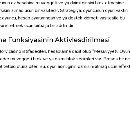
cunun oz hesabina muveqqeti ve ya daimi girisini blok etmesine
qarsisini almaq ucun bir vasitedir. Strategiya, oyuncunun oyun vaxtini
: oyuncu, hesab ayarlarindan ve ya destek xidmeti vasitesile bu
ezaret etmek ucun birbaşa bir addimdir.
e Funksiyasinin Aktivlesdirilmesi
ry casino istifadecileri, hesablarina daxil olub “Mesuliyyetli Oyun
eder muveqqeti blok ve ya daimi blok secimleri var. Proses bir n
etbiq oluna biler. Bu, oyun asiriliginin qarsisini almaq ucun effekt