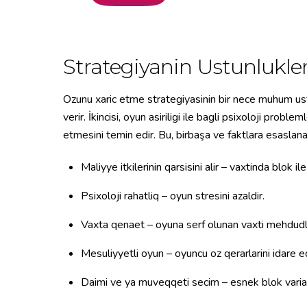
Strategiyanin Ustunlukler
Ozunu xaric etme strategiyasinin bir nece muhum ustu
verir. İkincisi, oyun asiriligi ile bagli psixoloji prob
etmesini temin edir. Bu, birbaşa ve faktlara esaslan
Maliyye itkilerinin qarsisini alir – vaxtinda blok i
Psixoloji rahatliq – oyun stresini azaldir.
Vaxta qenaet – oyuna serf olunan vaxti mehdudla
Mesuliyyetli oyun – oyuncu oz qerarlarini idare ed
Daimi ve ya muveqqeti secim – esnek blok variant