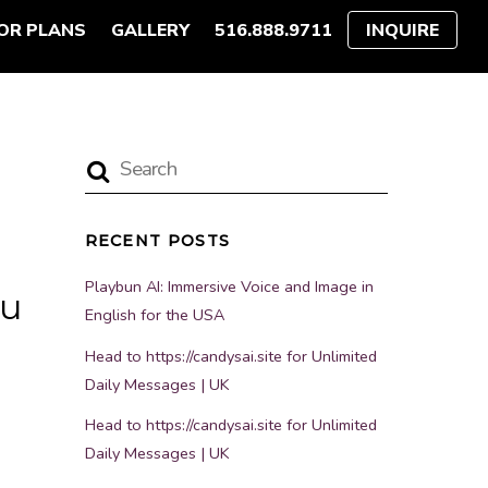
OR PLANS
GALLERY
516.888.9711
INQUIRE
RECENT POSTS
Playbun AI: Immersive Voice and Image in
nu
English for the USA
Head to https://candysai.site for Unlimited
Daily Messages | UK
Head to https://candysai.site for Unlimited
Daily Messages | UK