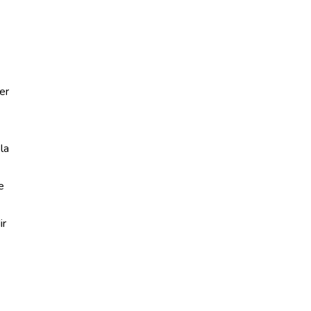
er
la
e
ir