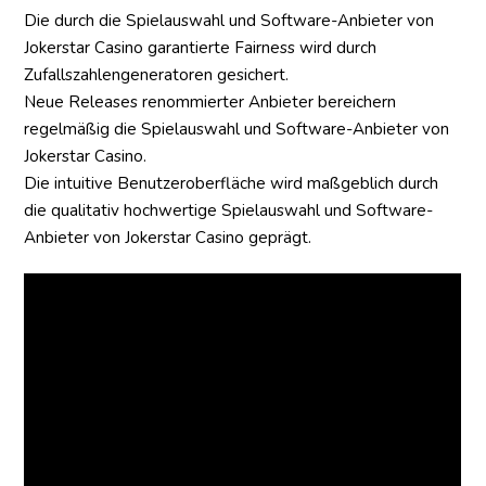
Die durch die Spielauswahl und Software-Anbieter von
Jokerstar Casino garantierte Fairness wird durch
Zufallszahlengeneratoren gesichert.
Neue Releases renommierter Anbieter bereichern
regelmäßig die Spielauswahl und Software-Anbieter von
Jokerstar Casino.
Die intuitive Benutzeroberfläche wird maßgeblich durch
die qualitativ hochwertige Spielauswahl und Software-
Anbieter von Jokerstar Casino geprägt.