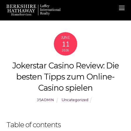
JUNE
11
2026
Jokerstar Casino Review: Die
besten Tipps zum Online-
Casino spielen
Uncategorized
35ADMIN
Table of contents