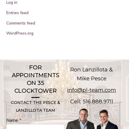
Log in
Entries feed
Comments feed
WordPress.org
FOR
Ron Lanzillota &
APPOINTMENTS
Mike Pesce
ON 35
info@pl-team.com
CLOCKTOWER
Cell: 516.888.9711
CONTACT THE PESCE &
LANZILLOTA TEAM
Name
*