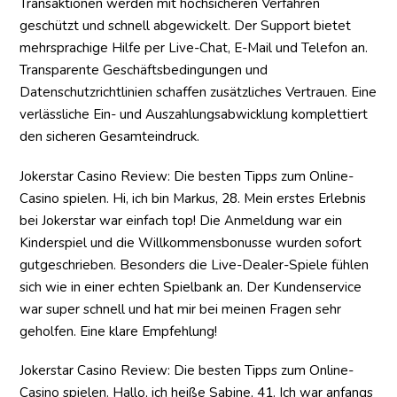
Transaktionen werden mit hochsicheren Verfahren
geschützt und schnell abgewickelt. Der Support bietet
mehrsprachige Hilfe per Live-Chat, E-Mail und Telefon an.
Transparente Geschäftsbedingungen und
Datenschutzrichtlinien schaffen zusätzliches Vertrauen. Eine
verlässliche Ein- und Auszahlungsabwicklung komplettiert
den sicheren Gesamteindruck.
Jokerstar Casino Review: Die besten Tipps zum Online-
Casino spielen. Hi, ich bin Markus, 28. Mein erstes Erlebnis
bei Jokerstar war einfach top! Die Anmeldung war ein
Kinderspiel und die Willkommensbonusse wurden sofort
gutgeschrieben. Besonders die Live-Dealer-Spiele fühlen
sich wie in einer echten Spielbank an. Der Kundenservice
war super schnell und hat mir bei meinen Fragen sehr
geholfen. Eine klare Empfehlung!
Jokerstar Casino Review: Die besten Tipps zum Online-
Casino spielen. Hallo, ich heiße Sabine, 41. Ich war anfangs