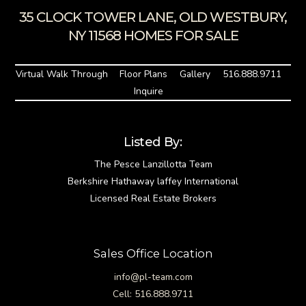
35 CLOCK TOWER LANE, OLD WESTBURY,
NY 11568 HOMES FOR SALE
Virtual Walk Through
Floor Plans
Gallery
516.888.9711
Inquire
Listed By:
The Pesce Lanzillotta Team
Berkshire Hathaway laffey International
Licensed Real Estate Brokers
Sales Office Location
info@pl-team.com
Cell:
516.888.9711