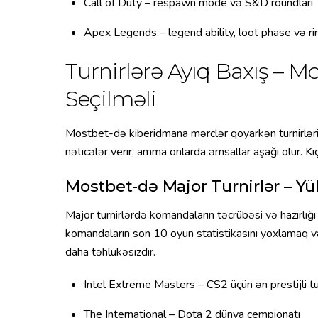
Call of Duty – respawn mode və S&D roundları
Apex Legends – legend ability, loot phase və rin
Turnirlərə Ayıq Baxış – M
Seçilməli
Mostbet-də kiberidmana mərclər qoyarkən turnirlərin 
nəticələr verir, amma onlarda əmsallar aşağı olur. Kiçi
Mostbet-də Major Turnirlər – Yü
Major turnirlərdə komandaların təcrübəsi və hazırlı
komandaların son 10 oyun statistikasını yoxlamaq vac
daha təhlükəsizdir.
Intel Extreme Masters – CS2 üçün ən prestijli tu
The International – Dota 2 dünya çempionatı