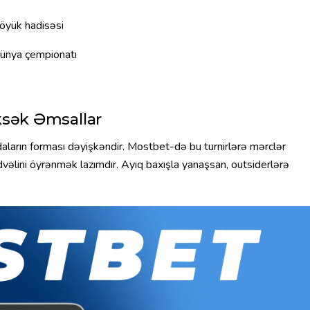
öyük hadisəsi
ünya çempionatı
ksək Əmsallar
ndaların forması dəyişkəndir. Mostbet-də bu turnirlərə mərclər
dvəlini öyrənmək lazımdır. Ayıq baxışla yanaşsan, outsiderlərə