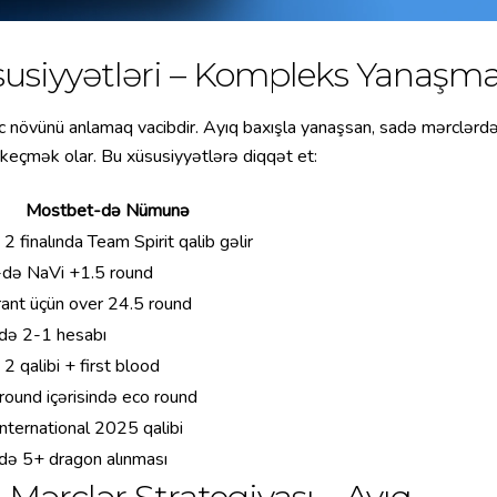
susiyyətləri – Kompleks Yanaşm
 növünü anlamaq vacibdir. Ayıq baxışla yanaşsan, sadə mərclərd
keçmək olar. Bu xüsusiyyətlərə diqqət et:
Mostbet-də Nümunə
2 finalında Team Spirit qalib gəlir
də NaVi +1.5 round
rant üçün over 24.5 round
də 2-1 hesabı
2 qalibi + first blood
round içərisində eco round
nternational 2025 qalibi
də 5+ dragon alınması