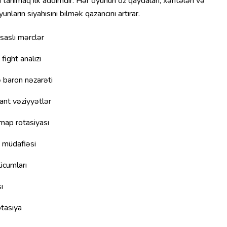
anımaq ilk addımdır. Hər oyunun öz qaydaları, xəritələri və
nların siyahısını bilmək qazancını artırar.
saslı mərclər
ight analizi
 baron nəzarəti
lant vəziyyətlər
 map rotasiyası
 müdafiəsi
hücumları
ı
otasiya