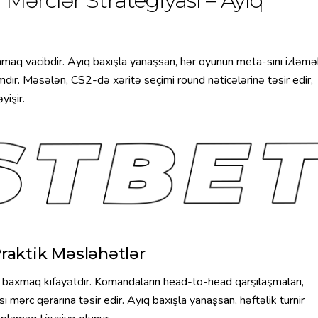
ərclər Strategiyası – Ayıq
aq vacibdir. Ayıq baxışla yanaşsan, hər oyunun meta-sını izləmə
dır. Məsələn, CS2-də xəritə seçimi round nəticələrinə təsir edir,
yişir.
Praktik Məsləhətlər
ə baxmaq kifayətdir. Komandaların head-to-head qarşılaşmaları,
sı mərc qərarına təsir edir. Ayıq baxışla yanaşsan, həftəlik turnir