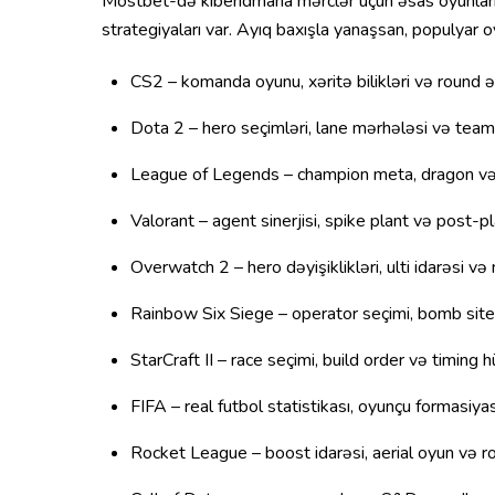
Mostbet-də kiberidmana mərclər üçün əsas oyunları t
strategiyaları var. Ayıq baxışla yanaşsan, populyar oyu
CS2 – komanda oyunu, xəritə bilikləri və round ə
Dota 2 – hero seçimləri, lane mərhələsi və team f
League of Legends – champion meta, dragon və
Valorant – agent sinerjisi, spike plant və post-p
Overwatch 2 – hero dəyişiklikləri, ulti idarəsi və
Rainbow Six Siege – operator seçimi, bomb site
StarCraft II – race seçimi, build order və timing 
FIFA – real futbol statistikası, oyunçu formasiyas
Rocket League – boost idarəsi, aerial oyun və r