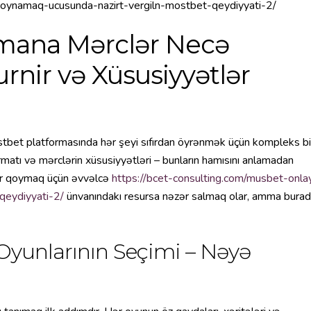
-oynamaq-ucusunda-nazirt-vergiln-mostbet-qeydiyyati-2/
mana Mərclər Necə
rnir və Xüsusiyyətlər
tbet platformasında hər şeyi sıfırdan öyrənmək üçün kompleks bi
ormatı və mərclərin xüsusiyyətləri – bunların hamısını anlamadan
ər qoymaq üçün əvvəlcə
https://bcet-consulting.com/musbet-onla
qeydiyyati-2/
ünvanındakı resursa nəzər salmaq olar, amma bura
yunlarının Seçimi – Nəyə