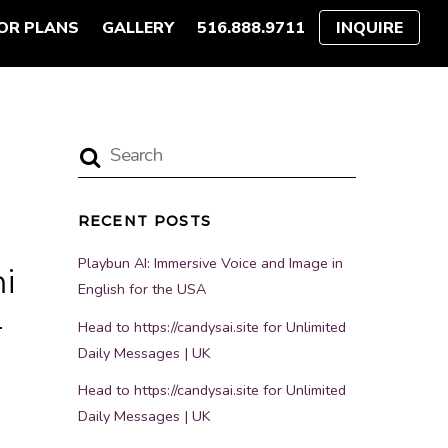
OR PLANS
GALLERY
516.888.9711
INQUIRE
RECENT POSTS
Playbun AI: Immersive Voice and Image in
i
English for the USA
-
Head to https://candysai.site for Unlimited
Daily Messages | UK
Head to https://candysai.site for Unlimited
Daily Messages | UK