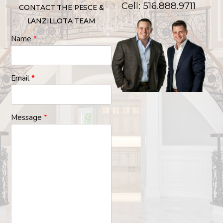
Cell: 516.888.9711
CONTACT THE PESCE &
LANZILLOTA TEAM
Name
*
Email
*
Message
*