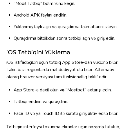
“Mobil Tətbiq” bölməsinə keçin.
Android APK faylını endirin.
Yüklənmiş faylı açın və quraşdırma təlimatlarını izləyin.
Quraşdırma bitdikdən sonra tətbiqi açın və giriş edin.
iOS Tətbiqini Yükləmə
iOS istifadəçiləri üçün tətbiq App Store-dan yüklənə bilər.
Lakin bəzi regionlarda məhdudiyyət ola bilər. Alternativ
olaraq brauzer versiyası tam funksionallıq təklif edir.
App Store-a daxil olun və “Mostbet” axtarışı edin.
Tətbiqi endirin və quraşdırın.
Face ID və ya Touch ID ilə sürətli giriş aktiv edilə bilər.
Tətbiqin interfeysi toxunma ekranlar üçün nəzərdə tutulub,