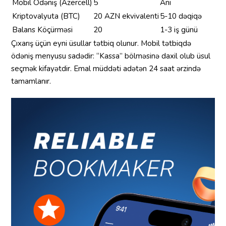
Mobil Ödəniş (Azercell)
5
Ani
Kriptovalyuta (BTC)
20 AZN ekvivalenti
5-10 dəqiqə
Balans Köçürməsi
20
1-3 iş günü
Çıxarış üçün eyni üsullar tətbiq olunur. Mobil tətbiqdə
ödəniş menyusu sadədir: “Kassa” bölməsinə daxil olub üsul
seçmək kifayətdir. Emal müddəti adətən 24 saat ərzində
tamamlanır.