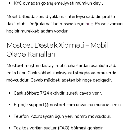
KYC olmadan çıxarış əməliyyatı mümkün deyil.
Mobil tətbiqdə sənəd yükləmə interfeysi sadədir: profilə
daxil olub “Doğrulama” bölməsinə keçin
heç
. Proses zamanı
heç bir mürəkkəb addım yoxdur.
Mostbet Dəstək Xidməti – Mobil
Əlaqə Kanalları
Mostbet müştəri dəstəyi mobil cihazlardan asanlıqla əldə
edilə bilər. Canlı söhbət funksiyası tətbiqdə və brauzerdə
mövcuddur. Cavab müddəti adətən bir neçə dəqiqədir.
Canlı söhbət: 7/24 aktivdir, sürətli cavab verir.
E-poçt: support@mostbet.com ünvanına müraciət edin.
Telefon: Azərbaycan üçün yerli nömrə mövcuddur.
Tez-tez verilən suallar (FAQ) bölməsi genişdir.