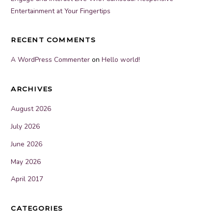
Entertainment at Your Fingertips
RECENT COMMENTS
A WordPress Commenter
on
Hello world!
ARCHIVES
August 2026
July 2026
June 2026
May 2026
April 2017
CATEGORIES