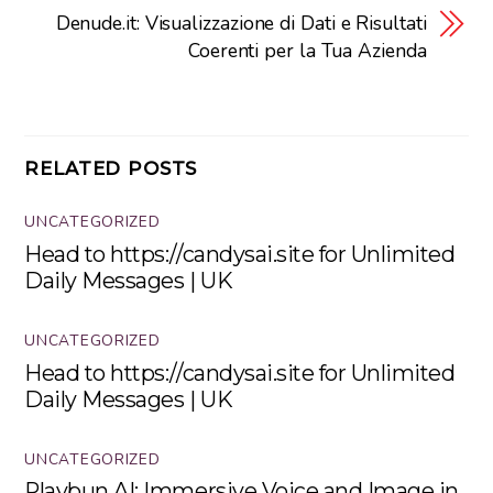
Denude.it: Visualizzazione di Dati e Risultati
Coerenti per la Tua Azienda
RELATED POSTS
UNCATEGORIZED
Head to https://candysai.site for Unlimited
Daily Messages | UK
UNCATEGORIZED
Head to https://candysai.site for Unlimited
Daily Messages | UK
UNCATEGORIZED
Playbun AI: Immersive Voice and Image in