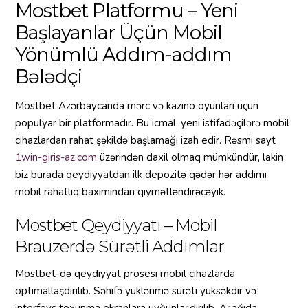
Mostbet Platformu – Yeni
Başlayanlar Üçün Mobil
Yönümlü Addım-addım
Bələdçi
Mostbet Azərbaycanda mərc və kazino oyunları üçün
populyar bir platformadır. Bu icmal, yeni istifadəçilərə mobil
cihazlardan rahat şəkildə başlamağı izah edir. Rəsmi sayt
1win-giris-az.com
üzərindən daxil olmaq mümkündür, lakin
biz burada qeydiyyatdan ilk depozitə qədər hər addımı
mobil rahatlıq baxımından qiymətləndirəcəyik.
Mostbet Qeydiyyatı – Mobil
Brauzerdə Sürətli Addımlar
Mostbet-də qeydiyyat prosesi mobil cihazlarda
optimallaşdırılıb. Səhifə yüklənmə sürəti yüksəkdir və
interfeys toxunma ekranlara uyğunlaşdırılıb. Aşağıda