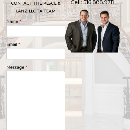
Cell: 516.888.9711
CONTACT THE PESCE &
LANZILLOTA TEAM
Name
*
Email
*
Message
*