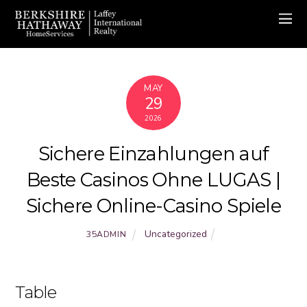
MAY
29
2026
Sichere Einzahlungen auf
Beste Casinos Ohne LUGAS |
Sichere Online-Casino Spiele
Uncategorized
35ADMIN
Table