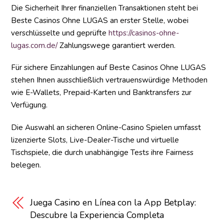
Die Sicherheit Ihrer finanziellen Transaktionen steht bei
Beste Casinos Ohne LUGAS an erster Stelle, wobei
verschlüsselte und geprüfte
https://casinos-ohne-
lugas.com.de/
Zahlungswege garantiert werden.
Für sichere Einzahlungen auf Beste Casinos Ohne LUGAS
stehen Ihnen ausschließlich vertrauenswürdige Methoden
wie E-Wallets, Prepaid-Karten und Banktransfers zur
Verfügung.
Die Auswahl an sicheren Online-Casino Spielen umfasst
lizenzierte Slots, Live-Dealer-Tische und virtuelle
Tischspiele, die durch unabhängige Tests ihre Fairness
belegen.
Juega Casino en Línea con la App Betplay:
Descubre la Experiencia Completa