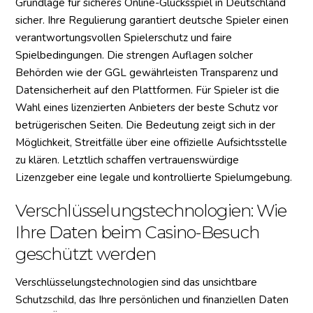
Grundlage für sicheres Online-Glücksspiel in Deutschland
sicher. Ihre Regulierung garantiert deutsche Spieler einen
verantwortungsvollen Spielerschutz und faire
Spielbedingungen. Die strengen Auflagen solcher
Behörden wie der GGL gewährleisten Transparenz und
Datensicherheit auf den Plattformen. Für Spieler ist die
Wahl eines lizenzierten Anbieters der beste Schutz vor
betrügerischen Seiten. Die Bedeutung zeigt sich in der
Möglichkeit, Streitfälle über eine offizielle Aufsichtsstelle
zu klären. Letztlich schaffen vertrauenswürdige
Lizenzgeber eine legale und kontrollierte Spielumgebung.
Verschlüsselungstechnologien: Wie
Ihre Daten beim Casino-Besuch
geschützt werden
Verschlüsselungstechnologien sind das unsichtbare
Schutzschild, das Ihre persönlichen und finanziellen Daten