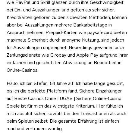
wie PayPal und Skrill glänzen durch ihre Geschwindigkeit
bei Ein- und Auszahlungen und gelten als sehr sicher.
Kreditkarten gehören zu den sichersten Methoden, können
aber bei Auszahlungen mehrere Bankarbeitstage in
Anspruch nehmen. Prepaid-Karten wie paysafecard bieten
maximale Sicherheit durch anonyme Nutzung, sind jedoch
für Auszahlungen ungeeignet. Neuerdings gewinnen auch
Zahlungsdienste wie Giropay und Apple Pay aufgrund ihrer
einfachen und geschützten Abwicklung an Beliebtheit in
Online-Casinos.
Hallo, ich bin Stefan, 54 Jahre alt. Ich habe lange gesucht,
bis ich die perfekte Plattform fand. Sichere Einzahlungen
auf Beste Casinos Ohne LUGAS | Sichere Online-Casino
Spiele ist für mich das wichtigste Kriterium. Hier fühle ich
mich absolut sicher, sowohl bei den Transaktionen als auch
beim Spielen selbst. Die gesamte Erfahrung ist einfach
rund und vertrauenswürdig.