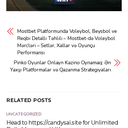
Mostbet Platformunda Voleybol, Beysbol ve
Reqbi Detallı Təhlili – Mostbet-də Voleybol
Mərcləri – Setlər, Xallar və Oyunçu
Performansı
Pinko Oyunlar Onlayn Kazino Oynamaq: Ən
Yaxşı Platformalar və Qazanma Strategiyaları
RELATED POSTS
UNCATEGORIZED
Head to https://candysai.site for Unlimited