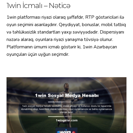
1win İcmalı – Nəticə
1win platforması riyazi olaraq şəffafdır, RTP göstəriciləri ilə
oyun seçimini asanlaşdırır. Qeydiyyat, bonuslar, mobil tətbiq
və təhlükəsizlik standartları yaxşı səviyyədədir. Dispersiyanı
nəzərə alaraq, oyunlara riyazi yanaşma tövsiyə olunur.
Platformanın ümumi icmalı göstərir ki, 1win Azərbaycan
oyunçuları üçün uyğun seçimdir.