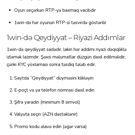
Oyun seçərkən RTP-yə baxmaq vacibdir
1win-də hər oyunun RTP-si təsvirdə göstərilir
1win-də Qeydiyyat – Riyazi Addımlar
1win-də qeydiyyat sadədir, lakin hər addımı riyazi dəqiqliklə
izləmək lazımdır. Şəxsi məlumatlar düzgün daxil edilməlidir,
çünki KYC yoxlaması sonra təsdiq tələb edir.
Saytda “Qeydiyyat” düyməsini klikləyin
E-poçt və ya telefon nömrəsi daxil edin
Şifrə yaradın (minimum 8 simvol)
Valyuta seçin (AZN dəstəklənir)
Promo kodu əlavə edin (əgər varsa)