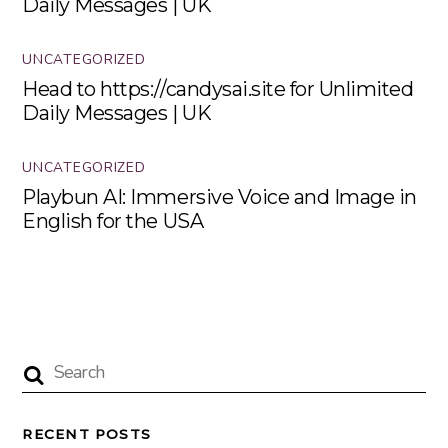
Daily Messages | UK
UNCATEGORIZED
Head to https://candysai.site for Unlimited
Daily Messages | UK
UNCATEGORIZED
Playbun AI: Immersive Voice and Image in
English for the USA
RECENT POSTS