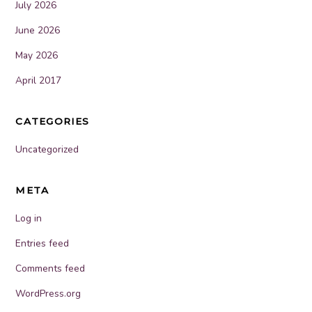
July 2026
June 2026
May 2026
April 2017
CATEGORIES
Uncategorized
META
Log in
Entries feed
Comments feed
WordPress.org