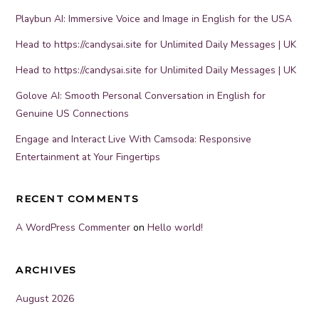
Playbun AI: Immersive Voice and Image in English for the USA
Head to https://candysai.site for Unlimited Daily Messages | UK
Head to https://candysai.site for Unlimited Daily Messages | UK
Golove AI: Smooth Personal Conversation in English for
Genuine US Connections
Engage and Interact Live With Camsoda: Responsive
Entertainment at Your Fingertips
RECENT COMMENTS
A WordPress Commenter
on
Hello world!
ARCHIVES
August 2026