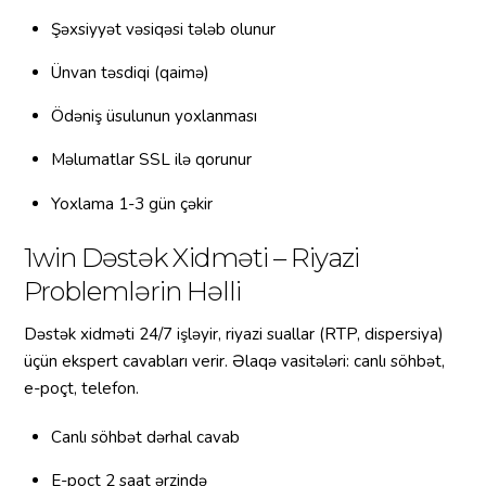
Şəxsiyyət vəsiqəsi tələb olunur
Ünvan təsdiqi (qaimə)
Ödəniş üsulunun yoxlanması
Məlumatlar SSL ilə qorunur
Yoxlama 1-3 gün çəkir
1win Dəstək Xidməti – Riyazi
Problemlərin Həlli
Dəstək xidməti 24/7 işləyir, riyazi suallar (RTP, dispersiya)
üçün ekspert cavabları verir. Əlaqə vasitələri: canlı söhbət,
e-poçt, telefon.
Canlı söhbət dərhal cavab
E-poçt 2 saat ərzində