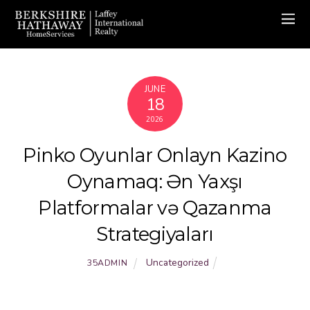
JUNE
18
2026
Pinko Oyunlar Onlayn Kazino
Oynamaq: Ən Yaxşı
Platformalar və Qazanma
Strategiyaları
Uncategorized
35ADMIN