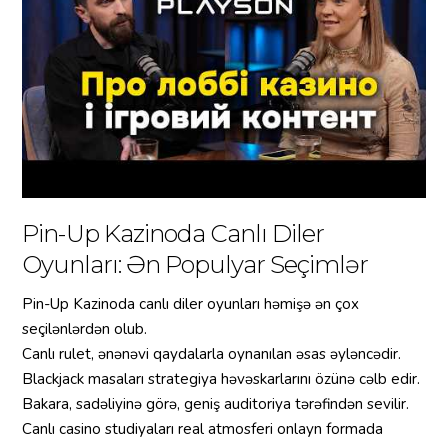
Pin-Up Kazinoda Canlı Diler
Oyunları: Ən Populyar Seçimlər
Pin-Up Kazinoda canlı diler oyunları həmişə ən çox
seçilənlərdən olub.
Canlı rulet, ənənəvi qaydalarla oynanılan əsas əyləncədir.
Blackjack masaları strategiya həvəskarlarını özünə cəlb edir.
Bakara, sadəliyinə görə, geniş auditoriya tərəfindən sevilir.
Canlı casino studiyaları real atmosferi onlayn formada