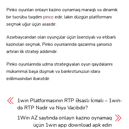
Pinko oyunları onlayn kazino oynamaq maraqlı və dinamik
bir təcrübə təqdim
pinco
edir, lakin düzgün platformanı
seçmək uğur üçün əsasdır.
Azərbaycandan olan oyunçular üçün lisenziyalı və etibarlı
kazinoları seçmək, Pinko oyunlarında qazanma şansınızı
artıran ilk strateji addımdır.
Pinko oyunlarında udma strategiyaları oyun qaydalarını
mükəmməl başa düşmək və bankrotunuzun idarə
edilməsindən ibarətdir.
1win Platformasının RTP Əsaslı İcmalı – 1win-
də RTP Nədir və Niyə Vacibdir?
1Win AZ saytında onlayn kazino oynamaq
üçün 1win app download apk edin