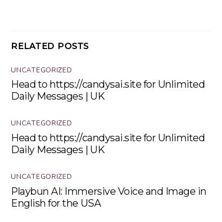
RELATED POSTS
UNCATEGORIZED
Head to https://candysai.site for Unlimited
Daily Messages | UK
UNCATEGORIZED
Head to https://candysai.site for Unlimited
Daily Messages | UK
UNCATEGORIZED
Playbun AI: Immersive Voice and Image in
English for the USA