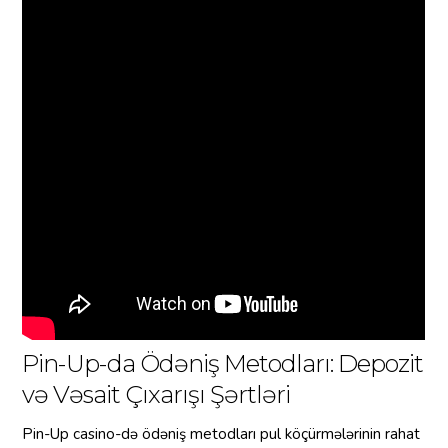
Pin-Up-da Ödəniş Metodları: Depozit
və Vəsait Çıxarışı Şərtləri
Pin-Up casino-də ödəniş metodları pul köçürmələrinin rahat